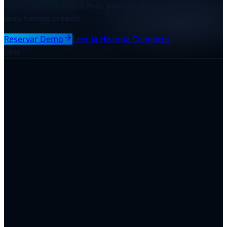
dentro de él.
Cuanto más puedas dar un paso atrás,
más hemos creado.
Reservar Demo
Leer la Historia Completa
Leer
7:00 AM
Ya en el concesionario.
El café en el escritorio, no en la cocina.