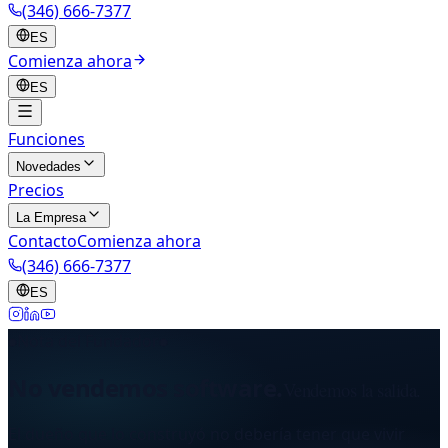
(346) 666-7377
ES
Comienza ahora
ES
Funciones
Novedades
Precios
La Empresa
Contacto
Comienza ahora
(346) 666-7377
ES
Nota del Fundador
No vendemos software.
Vendemos la salida.
El dueño que lo construyó no debería tener que vivir